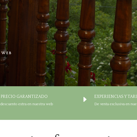
A WEB
 PRECIO GARANTIZADO
EXPERIENCIAS Y TAR
E
 descuento extra en nuestra web
De venta exclusiva en nue