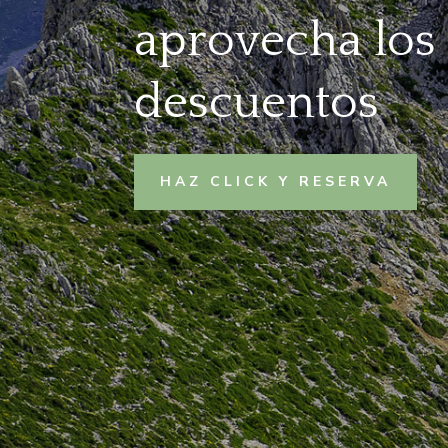
aprovecha los
descuentos
HAZ CLICK Y RESERVA