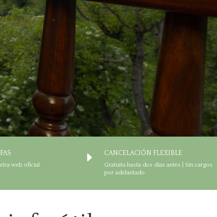
IFAS
CANCELACIÓN FLEXIBLE
E
stra web oficial
Gratuita hasta dos días antes | Sin cargos
por adelantado