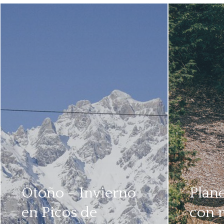
Otoño – Invierno
Plane
en Picos de
con 