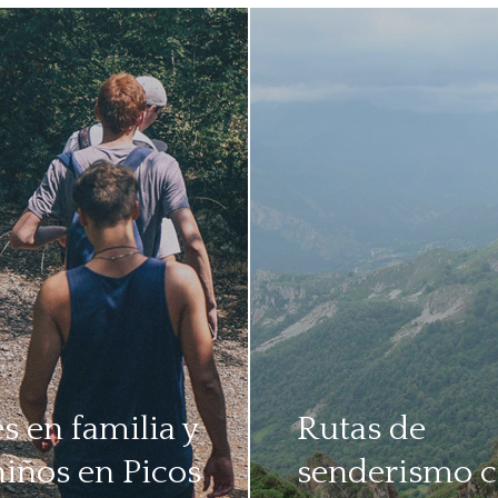
s en familia y
Rutas de
niños en Picos
senderismo c