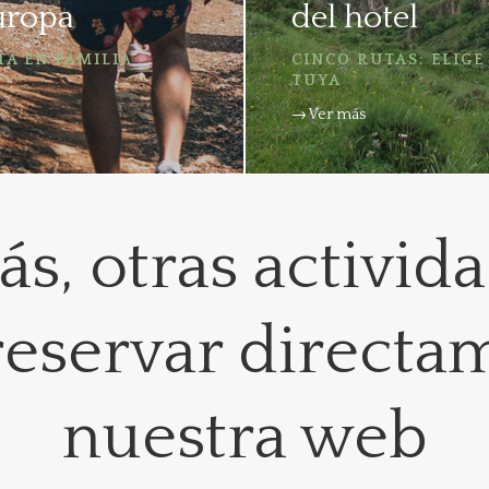
uropa
del hotel
TA EN FAMILIA
CINCO RUTAS: ELIGE
TUYA
→ Ver más
ás, otras activid
reservar directa
nuestra web