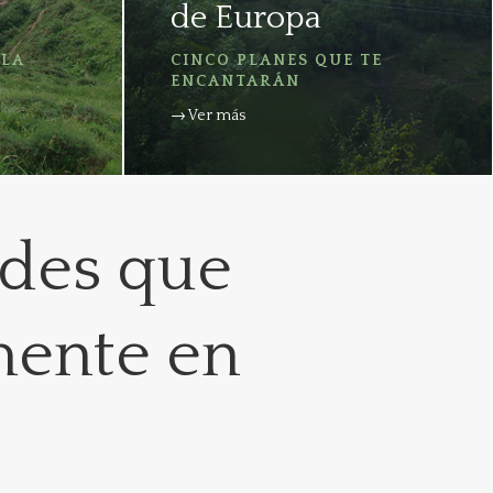
de Europa
 LA
CINCO PLANES QUE TE
ENCANTARÁN
→ Ver más
ades que
mente en