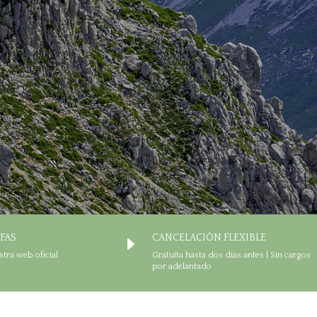
IFAS
CANCELACIÓN FLEXIBLE
E
stra web oficial
Gratuita hasta dos días antes | Sin cargos
por adelantado