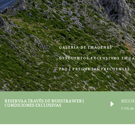
GALERÍA DE IMÁGENES
DESCUENTOS EXCLUSIVOS EN L
FAQ | PREGUNTAS FRECUENTES
RESERVA A TRAVÉS DE NUESTRA WEB |
MEJOR
E
CONDICIONES EXCLUSIVAS
Y 5% de