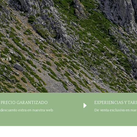
A WEB
 PRECIO GARANTIZADO
EXPERIENCIAS Y TAR
E
 descuento extra en nuestra web
De venta exclusiva en nue