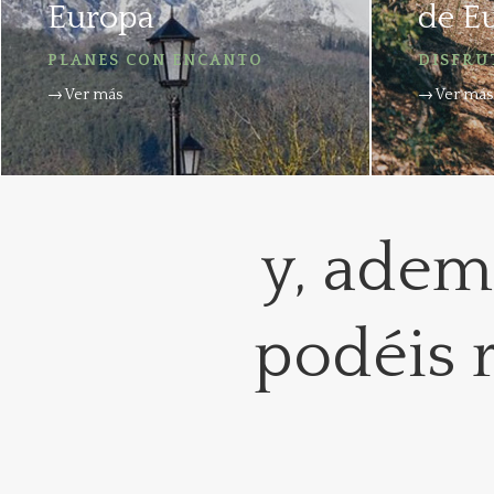
Europa
de E
PLANES CON ENCANTO
DISFRU
→ Ver más
→ Ver más
y, adem
podéis 