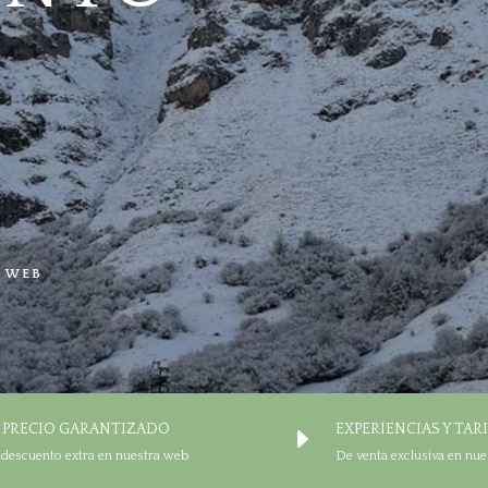
A WEB
 PRECIO GARANTIZADO
EXPERIENCIAS Y TAR
E
 descuento extra en nuestra web
De venta exclusiva en nue