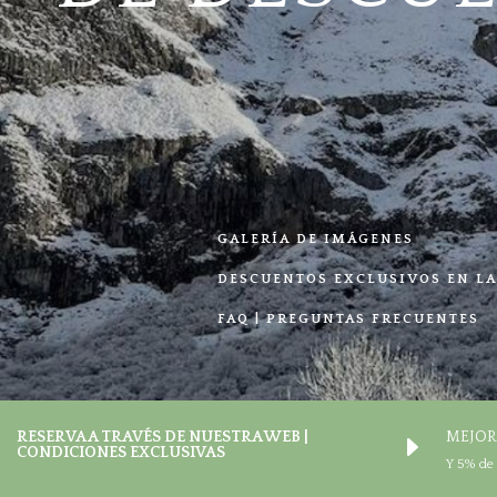
GALERÍA DE IMÁGENES
DESCUENTOS EXCLUSIVOS EN L
FAQ | PREGUNTAS FRECUENTES
RESERVA A TRAVÉS DE NUESTRA WEB |
MEJOR
E
CONDICIONES EXCLUSIVAS
Y 5% de