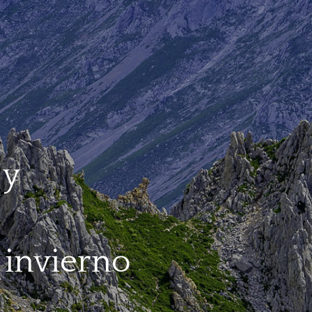
 y
invierno