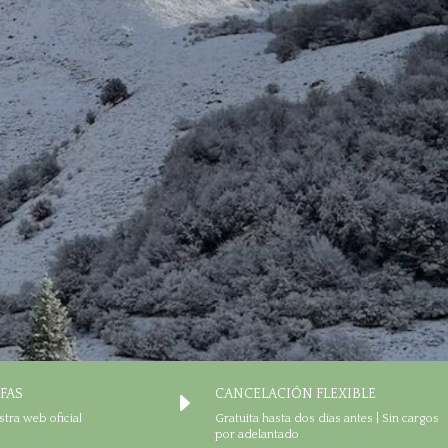
IFAS
CANCELACIÓN FLEXIBLE
E
stra web oficial
Gratuita hasta dos días antes | Sin cargos
por adelantado