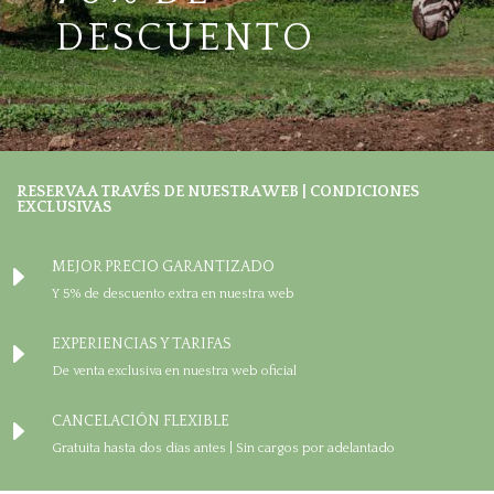
DESCUENTO
RESERVA A TRAVÉS DE NUESTRA WEB | CONDICIONES
EXCLUSIVAS
MEJOR PRECIO GARANTIZADO
E
Y 5% de descuento extra en nuestra web
EXPERIENCIAS Y TARIFAS
E
De venta exclusiva en nuestra web oficial
CANCELACIÓN FLEXIBLE
E
Gratuita hasta dos días antes | Sin cargos por adelantado