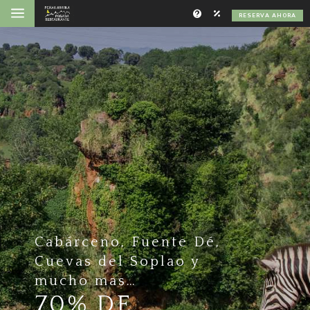
a
RESERVA AHORA
Cabárceno, Fuente Dé,
Cuevas del Soplao y
mucho mas…
70% DE